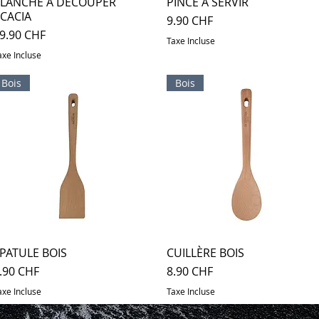
LANCHE À DÉCOUPER
Aperçu rapide
PINCE À SERVIR
Aperçu rapide
CACIA
Prix
9.90 CHF
rix
9.90 CHF
Taxe Incluse
axe Incluse
Bois
Bois
PATULE BOIS
Aperçu rapide
CUILLÈRE BOIS
Aperçu rapide
rix
Prix
.90 CHF
8.90 CHF
axe Incluse
Taxe Incluse