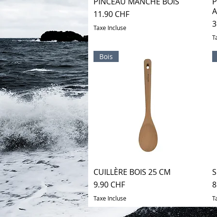
PINCEAU MANCHE BOIS
Aperçu rapide
P
A
Prix
11.90 CHF
P
3
Taxe Incluse
T
Bois
CUILLÈRE BOIS 25 CM
Aperçu rapide
S
Prix
P
9.90 CHF
8
Taxe Incluse
T