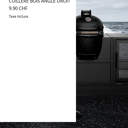
CUILLÈRE BOIS ANGLE DROIT
Aperçu rapide
Prix
9.90 CHF
Taxe Incluse