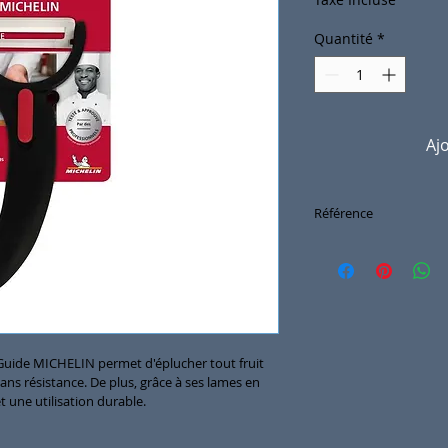
Quantité
*
Aj
Référence
GM059030
Guide MICHELIN permet d'éplucher tout fruit 
ans résistance. De plus, grâce à ses lames en 
t une utilisation durable.