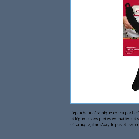
L'éplucheur céramique conçu par Le 
et légume sans pertes en matière et s
céramique, il ne s'oxyde pas et perme