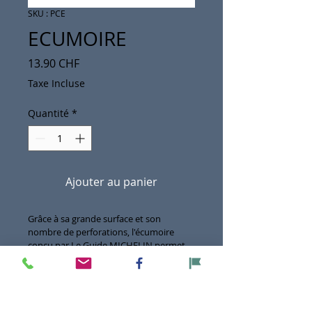
SKU : PCE
ECUMOIRE
Prix
13.90 CHF
Taxe Incluse
Quantité
*
Ajouter au panier
Grâce à sa grande surface et son 
nombre de perforations, l'écumoire 
conçu par Le Guide MICHELIN permet 
de récupérer des aliments dans l'eau 
sans éclaboussures et avec peu de 
résidus de liquide.