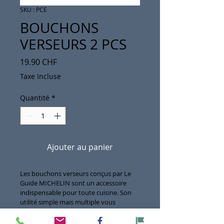
SKU : PCE
BOUCHONS
VERSEURS 2 PCS
Prix
19.90 CHF
Taxe Incluse
Quantité
*
Ajouter au panier
Les bouchons verseurs conçus par Le 
Guide MICHELIN sont un accessoire 
indispensable pour toute cuisine. Son 
utilité simple mais multiple vous 
permet de réguler le versement de 
sirop, d'huile ou de vinaigre sans avoir à 