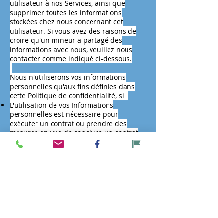
utilisateur à nos Services, ainsi que
supprimer toutes les informations
stockées chez nous concernant cet
utilisateur. Si vous avez des raisons de
croire qu'un mineur a partagé des
informations avec nous, veuillez nous
contacter comme indiqué ci-dessous.
Nous n'utiliserons vos informations
personnelles qu'aux fins définies dans
cette Politique de confidentialité, si :
L'utilisation de vos Informations
personnelles est nécessaire pour
exécuter un contrat ou prendre des
mesures en vue de conclure un contrat
avec vous (par exemple, pour vous
fournir les Services ou pour vous fournir
notre assistance client ou technique)
Il nous est nécessaire d'utiliser vos
Informations personnelles pour nous
conformer à une obligation légale ou
réglementaire pertinente
Il nous est nécessaire d’utiliser vos
Informations personnelles pour nos